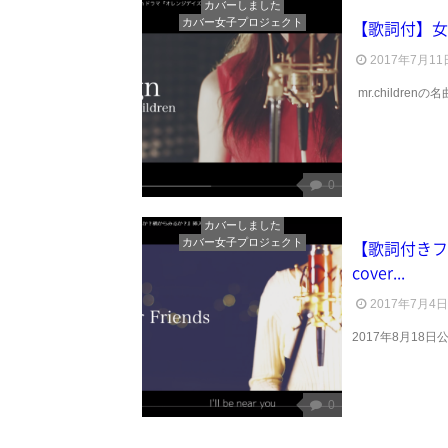
カバーしました
カバー女子プロジェクト
【歌詞付】女性
2017年7月11
mr.childrenの名
0
カバーしました
カバー女子プロジェクト
【歌詞付きフル
cover...
2017年7月4日
2017年8月18
0