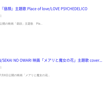
』主題歌 Place of love/LOVE PSYCHEDELICO
日
 公開の映画「昼顔」主題歌 Pla...
/SEKAI NO OWARI 映画「メアリと魔女の花」主題歌 cover...
日
7月8日公開の映画「メアリと魔女の花...