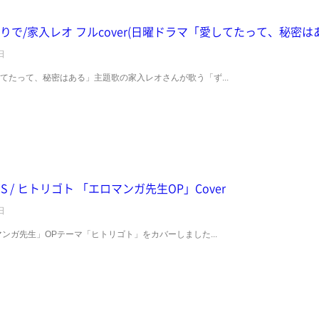
りで/家入レオ フルcover(日曜ドラマ「愛してたって、秘密はあ
日
てたって、秘密はある」主題歌の家入レオさんが歌う「ず...
iS / ヒトリゴト 「エロマンガ先生OP」Cover
日
マンガ先生」OPテーマ「ヒトリゴト」をカバーしました...