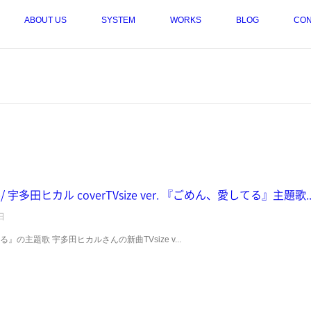
ABOUT US
SYSTEM
WORKS
BLOG
CON
re/ 宇多田ヒカル coverTVsize ver. 『ごめん、愛してる』主題歌..
日
』の主題歌 宇多田ヒカルさんの新曲TVsize v...