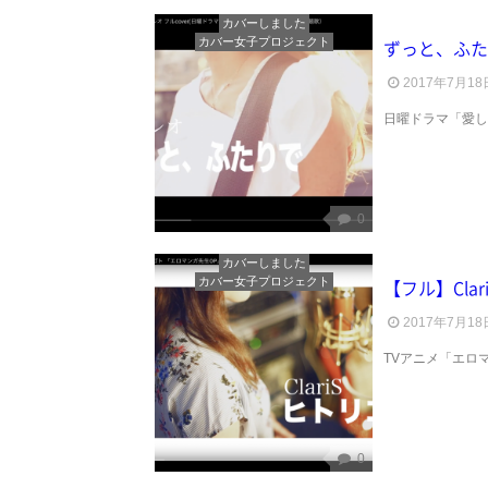
カバーしました
カバー女子プロジェクト
ずっと、ふた
2017年7月18
日曜ドラマ「愛し
0
カバーしました
カバー女子プロジェクト
【フル】Clar
2017年7月18
TVアニメ「エロ
0