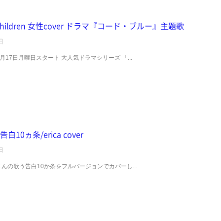
r.children 女性cover ドラマ『コード・ブルー』主題歌
日
7月17日月曜日スタート 大人気ドラマシリーズ 「...
10ヵ条/erica cover
日
）さんの歌う告白10か条をフルバージョンでカバーし...