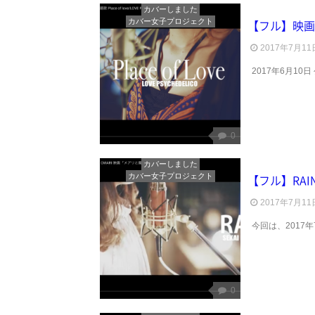
カバーしました
カバー女子プロジェクト
【フル】映画『昼顔
2017年7月11
2017年6月10日
0
カバーしました
カバー女子プロジェクト
【フル】RAIN
2017年7月11
今回は、2017年
0