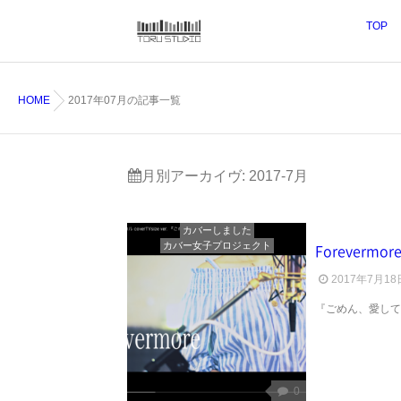
TOP
HOME
2017年07月の記事一覧
月別アーカイヴ:
2017-7月
カバーしました
カバー女子プロジェクト
Forevermo
2017年7月18
『ごめん、愛してる
0