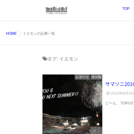
TOP
HOME
イエモンの記事一覧
タグ:
イエモン
レポート
未分類
サマソニ201
2016年8月26
どーも。 TORUS
0