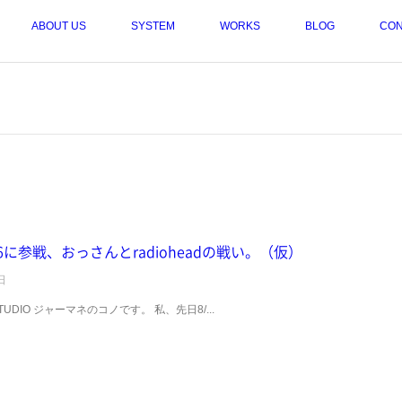
ABOUT US
SYSTEM
WORKS
BLOG
CON
6に参戦、おっさんとradioheadの戦い。（仮）
日
TUDIO ジャーマネのコノです。 私、先日8/...