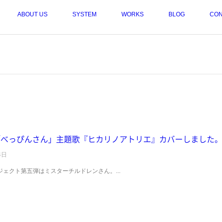
ABOUT US
SYSTEM
WORKS
BLOG
CON
「べっぴんさん」主題歌『ヒカリノアトリエ』カバーしました。..
4日
ェクト第五弾はミスターチルドレンさん。...