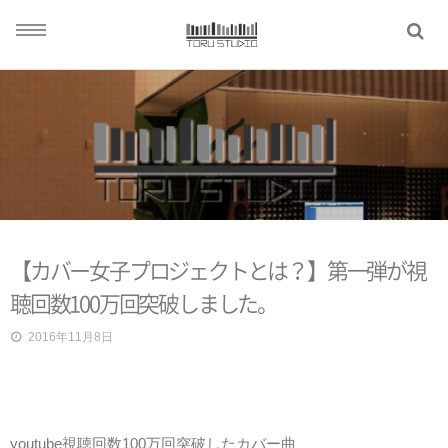
TOP
ABOUT US
SYSTEM
【カバー女子プロジェクトとは？】第一弾が視
WORKS
聴回数100万回突破しました。
2016年11月8日
BLOG
CONTACT
youtube視聴回数100万回突破したカバー曲