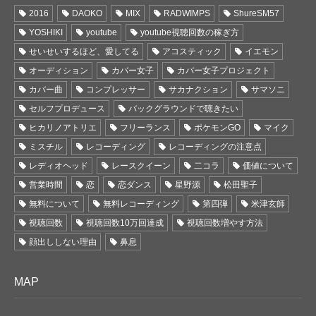
2016
DAOKO
MIX
RADWIMPS
ShureSM57
YOSHIKI
youtube
youtube視聴回数の稼ぎ方
せいせいするほど、愛してる
アコスティック
イエモン
オーディション
カバー女子
カバー女子プロジェクト
カバー曲
コンプレッサー
サカナクション
サマソニ
セルフプロデュース
バックグラウンドで聴きたい
ヒカリノアトリエ
フリーランス
ポケモンGO
マイク
ミスチル
レコーディング
レコーディングの注意点
レディオヘッド
レースクイーン
二コラ
価値について
営業時間
恋
恋ダンス
星野源
松田聖子
無料について
無料レコーディング
第四弾
米津玄師
視聴回数
視聴回数10万回達成
視聴回数増やす方法
顔出ししない理由
鼻息
MAP