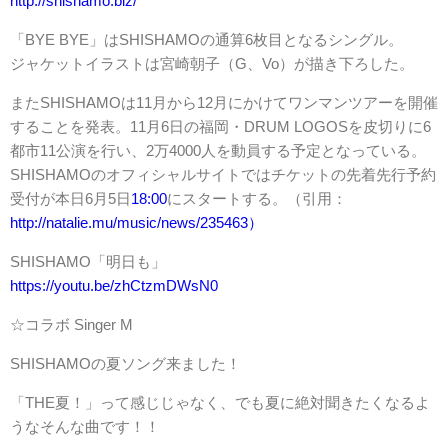
http://shishamo.biz/
「BYE BYE」はSHISHAMOの通算6枚目となるシングル。
ジャケットイラストは宮崎朝子（G、Vo）が描き下ろした。
またSHISHAMOは11月から12月にかけてワンマンツアーを開催
することを発表。11月6日の福岡・DRUM LOGOSを皮切りに6
都市11公演を行い、2万4000人を動員する予定となっている。
SHISHAMOのオフィシャルサイトではチケットの先着先行予約
受付が本日6月5日
18:00
にスタートする。（引用：
http://natalie.mu/music/news/235463）
SHISHAMO「明日も」
https://youtu.be/zhCtzmDWsN0
☆コラボ Singer M
SHISHAMOの夏ソング来ました！
「THE夏！」って感じじゃなく、でも夏に絶対聞きたくなるよ
うなそんな曲です！！