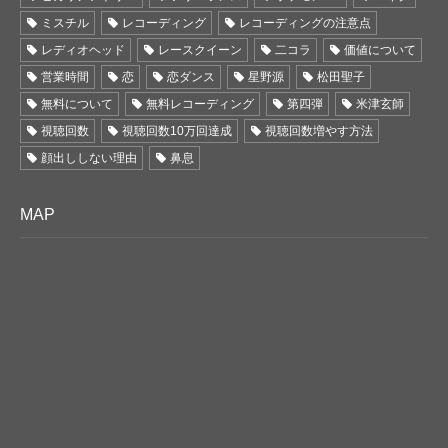
ミスチル
レコーディング
レコーディングの注意点
レディオヘッド
レースクイーン
二コラ
価値について
営業時間
恋
恋ダンス
星野源
松田聖子
無料について
無料レコーディング
第四弾
米津玄師
視聴回数
視聴回数10万回達成
視聴回数増やす方法
顔出ししない理由
鼻息
MAP