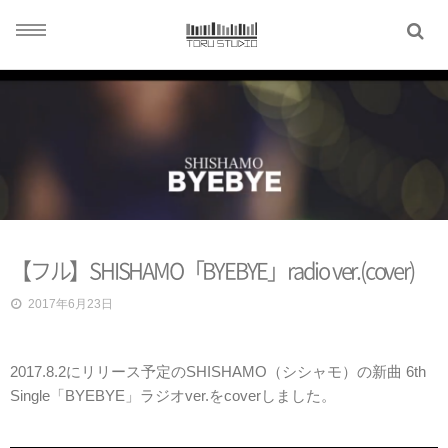
TOP
ABOUT US
SYSTEM
【フル】SHISHAMO「BYEBYE」radio ver.(cover)
WORKS
2017年6月23日
BLOG
2017.8.2にリリース予定のSHISHAMO（シシャモ）の新曲 6th
Single「BYEBYE」ラジオver.をcoverしました。
CONTACT