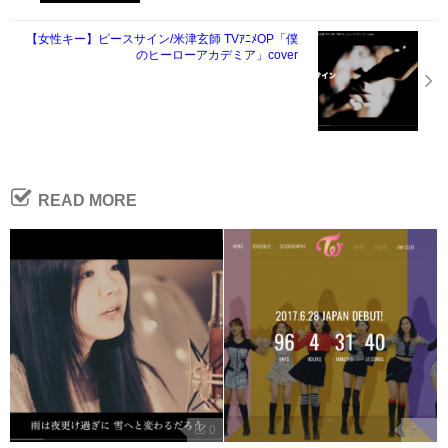
【女性キー】ピースサイン/米津玄師 TVｱﾆﾒOP「僕
のヒーローアカデミア」cover
READ MORE
0
0